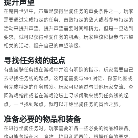
提升声望
在魔兽世界中，声望是获得坐骑任务的重要条件之一。玩家
需要通过完成特定的任务、击败特定的敌人或者参与特定的
活动来提升声望。提升声望需要时间和精力，但是一旦达到
要求，就可以获得坐骑任务的机会。玩家应该积极参与声望
相关的活动，提升自己的声望等级。
寻找任务线的起点
有些坐骑任务线在游戏中并没有明确的指示，玩家需要自己
去寻找任务线的起点。这可能需要与NPC对话、探索地图或
者完成特定的任务触发。玩家可以通过与其他玩家交流、查
阅游戏指南或者在游戏论坛上寻求帮助来找到任务线的起
点。一旦找到起点，就可以开始坐骑任务的冒险之旅。
准备必要的物品和装备
在进行坐骑任务时，玩家需要准备一些必要的物品和装备。
这可能包括药水、食物、护甲和武器等。根据任务的要求，