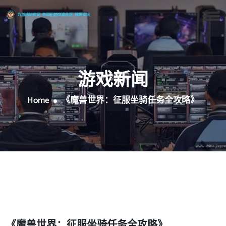
游戏新闻
Home
《魔兽世界：征服坐骑任务全攻略》
《魔兽世界：征服坐骑任务全攻略》