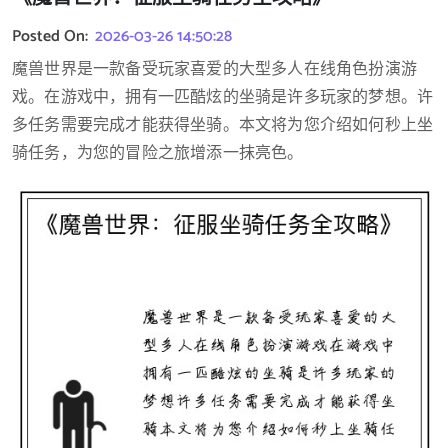
Posted On:
2026-03-26 14:50:28
魔兽世界是一款备受玩家喜爱的大型多人在线角色扮演游
戏。在游戏中，拥有一匹酷炫的坐骑是许多玩家的梦想。许
多任务需要完成才能获得坐骑。本文将为您介绍如何秒上坐
骑任务，为您的冒险之旅增添一抹亮色。