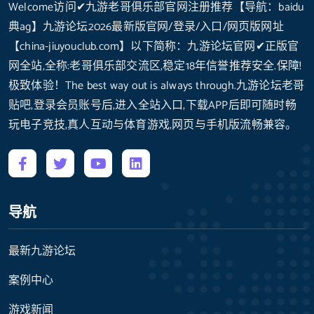
Welcome访问✔九游老哥俱乐部官网注册推荐【导航：baidu
典ag】九游论坛2026最新版官网/登录/入口/网页版网址
【china-jiuyouclub.com】以下简称：九游论坛官网✔正版官
网全站,全称:老哥俱乐部交流区,稳定18年信誉推荐安全.保障!
极致体验！The best way out is always through.九游论坛老哥
贴吧,登录会员账号后,进入全站入口,下载APP后即可随时畅
玩电子竞技,真人互动与体育游戏,网页与手机版流畅兼容。
导航
最新九游论坛
案例中心
游戏新闻