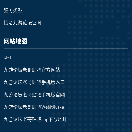
服务类型
接洽九游论坛官网
网站地图
XML
九游论坛老哥贴吧官方网站
九游论坛老哥贴吧手机版入口
九游论坛老哥贴吧手机版官网
九游论坛老哥贴吧Web网页版
九游论坛老哥贴吧app下载地址