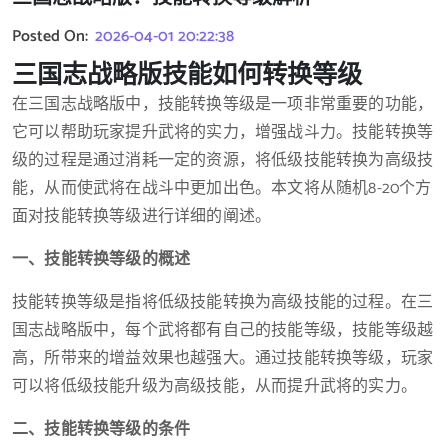
Posted On:
2026-04-01 20:22:38
三国志战略版技能如何转换等级
在三国志战略版中，技能转换等级是一项非常重要的功能，
它可以帮助玩家提升武将的实力，增强战斗力。技能转换等
级的过程是通过消耗一定的资源，将低级技能转换为高级技
能，从而使武将在战斗中更加出色。本文将从随机8-20个方
面对技能转换等级进行详细的阐述。
一、技能转换等级的概述
技能转换等级是指将低级技能转换为高级技能的过程。在三
国志战略版中，每个武将都有自己的技能等级，技能等级越
高，所带来的增益效果也越强大。通过技能转换等级，玩家
可以将低级技能升级为高级技能，从而提升武将的实力。
二、技能转换等级的条件