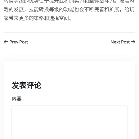
转换等级的优势在于提升武将的实力和整体战斗力。随着游
戏的发展，技能转换等级的功能也会不断完善和扩展，给玩
家带来更多的策略和选择空间。
Prev Post
Next Post
发表评论
内容