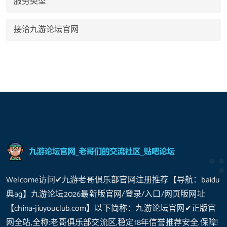
服务类型
接洽九游论坛官网
Welcome访问✔九游老哥俱乐部官网注册推荐【导航：baidu
典ag】九游论坛2026最新版官网/登录/入口/网页版网址
【china-jiuyouclub.com】以下简称：九游论坛官网✔正版官
网全站,全称:老哥俱乐部交流区,稳定18年信誉推荐安全.保障!