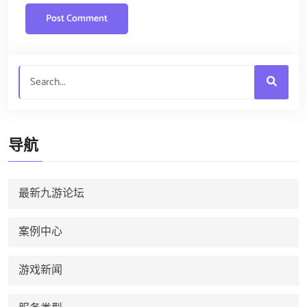
导航
最新九游论坛
案例中心
游戏新闻