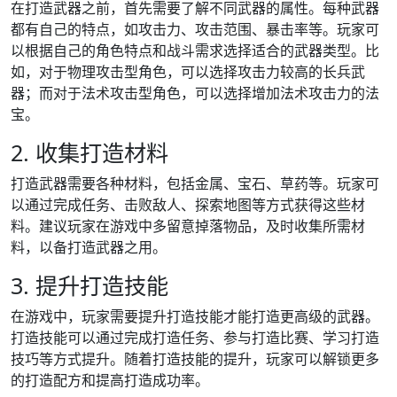
在打造武器之前，首先需要了解不同武器的属性。每种武器
都有自己的特点，如攻击力、攻击范围、暴击率等。玩家可
以根据自己的角色特点和战斗需求选择适合的武器类型。比
如，对于物理攻击型角色，可以选择攻击力较高的长兵武
器；而对于法术攻击型角色，可以选择增加法术攻击力的法
宝。
2. 收集打造材料
打造武器需要各种材料，包括金属、宝石、草药等。玩家可
以通过完成任务、击败敌人、探索地图等方式获得这些材
料。建议玩家在游戏中多留意掉落物品，及时收集所需材
料，以备打造武器之用。
3. 提升打造技能
在游戏中，玩家需要提升打造技能才能打造更高级的武器。
打造技能可以通过完成打造任务、参与打造比赛、学习打造
技巧等方式提升。随着打造技能的提升，玩家可以解锁更多
的打造配方和提高打造成功率。