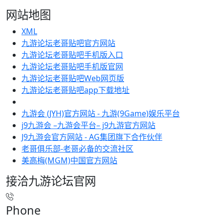
网站地图
XML
九游论坛老哥贴吧官方网站
九游论坛老哥贴吧手机版入口
九游论坛老哥贴吧手机版官网
九游论坛老哥贴吧Web网页版
九游论坛老哥贴吧app下载地址
九游会 (JYH)官方网站 - 九游(9Game)娱乐平台
j9九游会 –九游会平台– j9九游官方网站
J9九游会官方网站 - AG集团旗下合作伙伴
老哥俱乐部-老哥必备的交流社区
美高梅(MGM)中国官方网站
接洽九游论坛官网
Phone